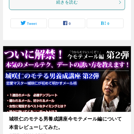
続きを読む
Tweet
0
0
城咲仁のモテる男養成講座今モテメール編について
本音レビューしてみた。