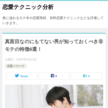
恋愛テクニック分析
巷に溢れるモテ本や恋愛商材、有料恋愛テクニックなどを評価して
いきます。
真面目なのにもてない男が知っておくべき非
モテの特徴6選！
公開日：
2025年5月21日
恋愛ノウハウ
Tweet
0
0